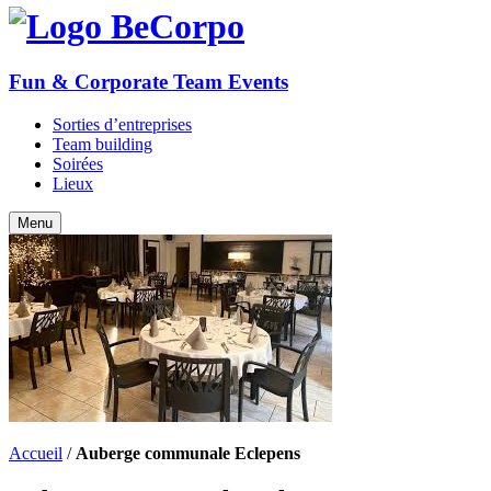
BeCorpo
Fun & Corporate Team Events
Sorties d’entreprises
Team building
Soirées
Lieux
Accueil
Contact
Menu
Accueil
/
Auberge communale Eclepens