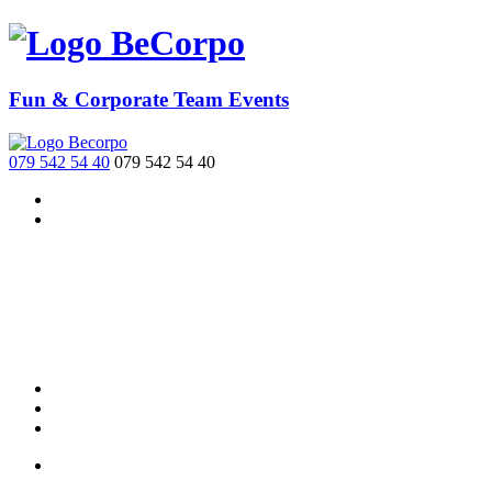
BeCorpo
Fun & Corporate Team Events
079 542 54 40
079 542 54 40
Accueil
Contactez-
nous
Facebook
Français
English
Recherche